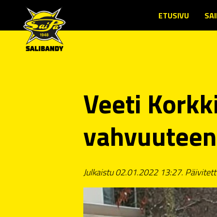
ETUSIVU
SAI
SE
JÄ
TO
LU
Veeti Korkk
JÄ
SE
vahvuuteen
LI
ED
YH
Julkaistu 02.01.2022 13:27. Päivitet