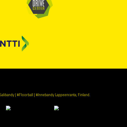
Salibandy | #Floorball | #Innebandy
Lappeenranta, Finland.