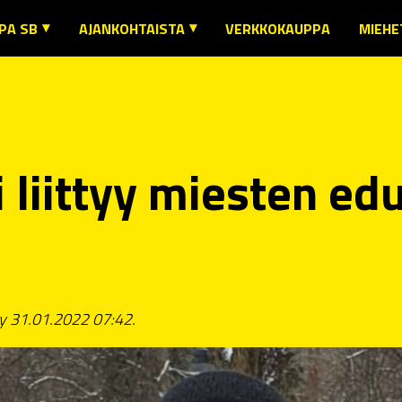
PA SB
AJANKOHTAISTA
VERKKOKAUPPA
MIEHE
URA
AJANKOHTAISTA
MIEH
SENYYS JA SÄÄNNÖT
SEURAN TIEDOTTEET
MIEHE
IMIHENKILÖILLE
MIESTEN EDUSTUSTEN TIEDOTTEET
MIEHE
T JA LAB -YHTEISTYÖ
NAISTEN EDUSTUKSEN TIEDOTTEET
i liittyy miesten e
SENEDUT
MUIDEN JOUKKUEIDEN TIEDOTTEET
URAN KAUSIKORTTI
IKUNTA- JA KULTTUURIETUJEN KÄYTTÖ
USTUSJOUKKUEIDEN OTTELUINFO
TEYSTIEDOT
ty 31.01.2022 07:42.