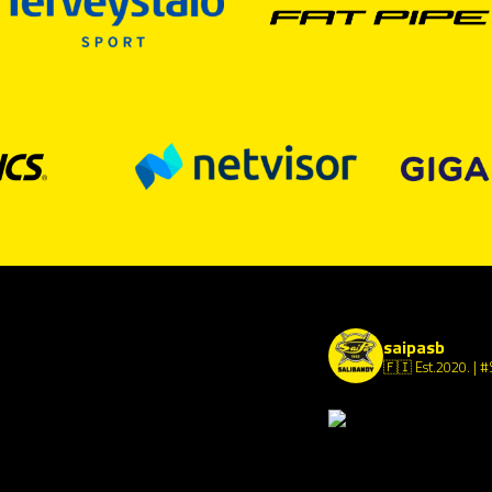
saipasb
🇫🇮 Est.2020.
| #