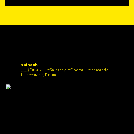
saipasb
🇫🇮 Est.2020.
| #Salibandy | #Floorball | #Innebandy
Lappeenranta, Finland.