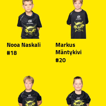
Nooa Naskali
Markus
Mäntykivi
#18
#20