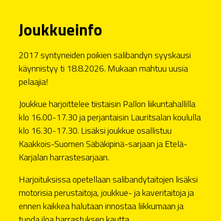
Joukkueinfo
2017 syntyneiden poikien salibandyn syyskausi
käynnistyy ti 18.8.2026. Mukaan mahtuu uusia
pelaajia!
Joukkue harjoittelee tiistaisin Pallon liikuntahallilla
klo 16.00-17.30 ja perjantaisin Lauritsalan koululla
klo 16.30-17.30. Lisäksi joukkue osallistuu
Kaakkois-Suomen Säbäkipinä-sarjaan ja Etelä-
Karjalan harrastesarjaan.
Harjoituksissa opetellaan salibandytaitojen lisäksi
motorisia perustaitoja, joukkue- ja kaveritaitoja ja
ennen kaikkea halutaan innostaa liikkumaan ja
tuoda iloa harrastuksen kautta.