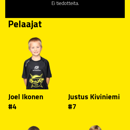
Ei tiedotteita.
Pelaajat
Joel Ikonen
Justus Kiviniemi
#4
#7