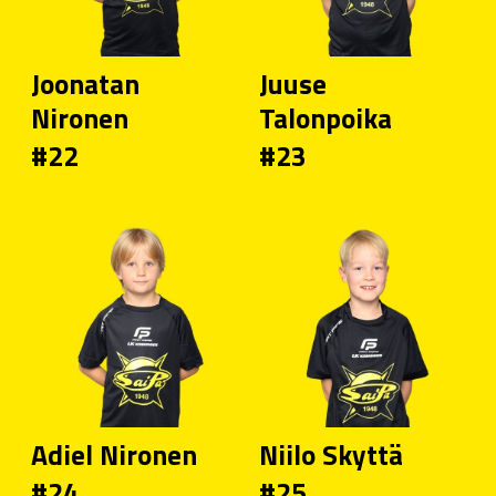
Joonatan
Juuse
Nironen
Talonpoika
#22
#23
Adiel Nironen
Niilo Skyttä
#24
#25