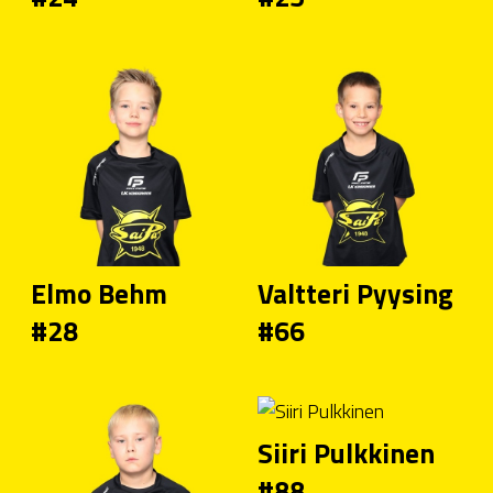
Elmo Behm
Valtteri Pyysing
#28
#66
Siiri Pulkkinen
#88