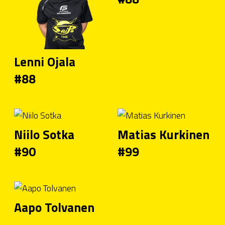
Lenni Ojala
#88
Niilo Sotka
Matias Kurkinen
#90
#99
Aapo Tolvanen