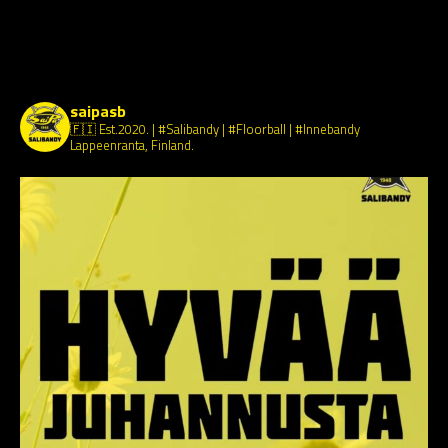
SaiPa Salibandy
saipasb
🇫🇮 Est.2020.
| #Salibandy | #Floorball | #Innebandy
Lappeenranta, Finland.