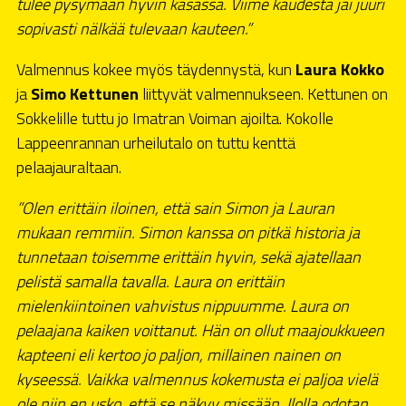
tulee pysymään hyvin kasassa. Viime kaudesta jäi juuri
sopivasti nälkää tulevaan kauteen.”
Valmennus kokee myös täydennystä, kun
Laura Kokko
ja
Simo Kettunen
liittyvät valmennukseen. Kettunen on
Sokkelille tuttu jo Imatran Voiman ajoilta. Kokolle
Lappeenrannan urheilutalo on tuttu kenttä
pelaajauraltaan.
”Olen erittäin iloinen, että sain Simon ja Lauran
mukaan remmiin. Simon kanssa on pitkä historia ja
tunnetaan toisemme erittäin hyvin, sekä ajatellaan
pelistä samalla tavalla. Laura on erittäin
mielenkiintoinen vahvistus nippuumme. Laura on
pelaajana kaiken voittanut. Hän on ollut maajoukkueen
kapteeni eli kertoo jo paljon, millainen nainen on
kyseessä. Vaikka valmennus kokemusta ei paljoa vielä
ole niin en usko, että se näkyy missään. Ilolla odotan