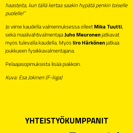
haasteita, kun tällä kertaa saakin hypätä penkin toiselle
puolelle!”
Jo viime kaudella valmennuksessa olleet
Mika Tuutti
,
sekä maalivahtivalmentaja
Juho Meuronen
jatkavat
myös tulevalla kaudella. Myös
Iiro Härkönen
jatkaa
joukkueen fysiikkavalmentajana.
Pelaajasopimuksista lisää piakkoin.
Kuva: Esa Jokinen (F-liiga)
YHTEISTYÖKUMPPANIT