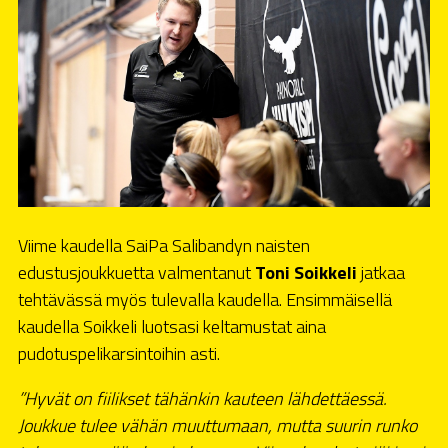
Viime kaudella SaiPa Salibandyn naisten
edustusjoukkuetta valmentanut
Toni Soikkeli
jatkaa
tehtävässä myös tulevalla kaudella. Ensimmäisellä
kaudella Soikkeli luotsasi keltamustat aina
pudotuspelikarsintoihin asti.
”Hyvät on fiilikset tähänkin kauteen lähdettäessä.
Joukkue tulee vähän muuttumaan, mutta suurin runko