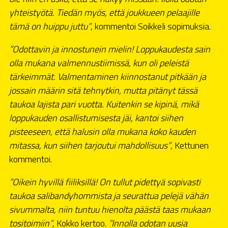
yhteistyötä. Tiedän myös, että joukkueen pelaajille
tämä on huippu juttu”
, kommentoi Soikkeli sopimuksia.
”Odottavin ja innostunein mielin! Loppukaudesta sain
olla mukana valmennustiimissä, kun oli peleistä
tärkeimmät. Valmentaminen kiinnostanut pitkään ja
jossain määrin sitä tehnytkin, mutta pitänyt tässä
taukoa lajista pari vuotta. Kuitenkin se kipinä, mikä
loppukauden osallistumisesta jäi, kantoi siihen
pisteeseen, että halusin olla mukana koko kauden
mitassa, kun siihen tarjoutui mahdollisuus”
, Kettunen
kommentoi.
”Oikein hyvillä fiiliksillä! On tullut pidettyä sopivasti
taukoa salibandyhommista ja seurattua pelejä vähän
sivummalta, niin tuntuu hienolta päästä taas mukaan
tositoimiin”
, Kokko kertoo.
”Innolla odotan uusia