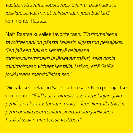
vastaanottavalta. Joustavuus, sijainti, päämäärä ja
joukkue saivat minut valitsemaan juuri SaiPan.”,
kommentoi Rastas.
Näin Rastas kuvailee tavoitteitaan:
”Ensimmäisenä
tavoitteenani on päästä takaisin liigatason pelaajaksi.
Sen jälkeen haluan kehittyä pelaajana
monipuolisemmaksi ja järkevämmäksi, sekä oppia
minimoimaan virheet kentällä. Uskon, että SaiPa
joukkueena mahdollistaa sen.”
Minkälaisen pelaajan SaiPa sitten saa? Näin pelaaja itse
kommentoi:
”SaiPa saa minusta asennepelaajan, joka
pyrkii aina kannustamaan muita. Teen kentällä töitä ja
pyrin omalla asenteellani siivittämään joukkueen
hankalissakin tilanteissa voittoon.”