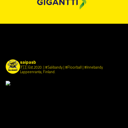
saipasb
🇫🇮 Est.2020.
| #Salibandy | #Floorball | #Innebandy
Lappeenranta, Finland.