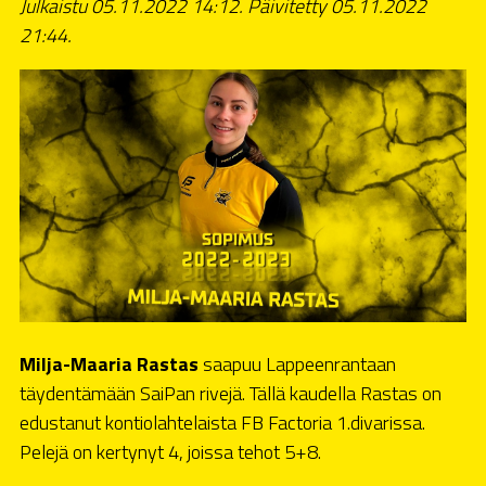
Julkaistu 05.11.2022 14:12. Päivitetty 05.11.2022
21:44.
Milja-Maaria Rastas
saapuu Lappeenrantaan
täydentämään SaiPan rivejä. Tällä kaudella Rastas on
edustanut kontiolahtelaista FB Factoria 1.divarissa.
Pelejä on kertynyt 4, joissa tehot 5+8.