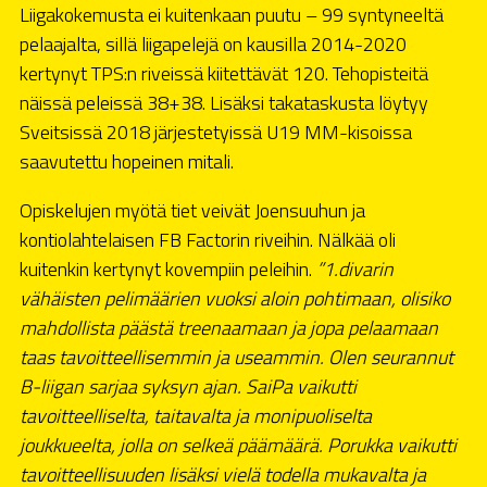
Liigakokemusta ei kuitenkaan puutu – 99 syntyneeltä
pelaajalta, sillä liigapelejä on kausilla 2014-2020
kertynyt TPS:n riveissä kiitettävät 120. Tehopisteitä
näissä peleissä 38+38. Lisäksi takataskusta löytyy
Sveitsissä 2018 järjestetyissä U19 MM-kisoissa
saavutettu hopeinen mitali.
Opiskelujen myötä tiet veivät Joensuuhun ja
kontiolahtelaisen FB Factorin riveihin. Nälkää oli
kuitenkin kertynyt kovempiin peleihin.
”1.divarin
vähäisten pelimäärien vuoksi aloin pohtimaan, olisiko
mahdollista päästä treenaamaan ja jopa pelaamaan
taas tavoitteellisemmin ja useammin. Olen seurannut
B-liigan sarjaa syksyn ajan. SaiPa vaikutti
tavoitteelliselta, taitavalta ja monipuoliselta
joukkueelta, jolla on selkeä päämäärä. Porukka vaikutti
tavoitteellisuuden lisäksi vielä todella mukavalta ja