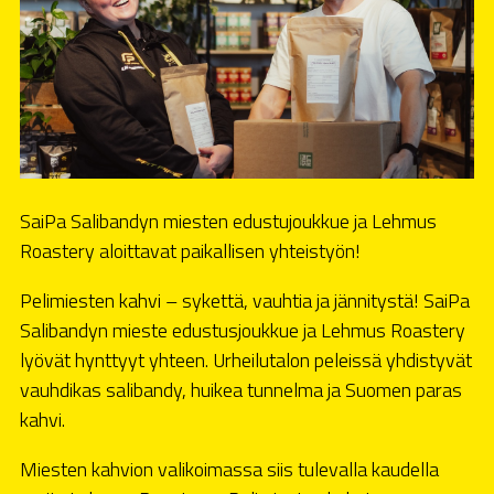
SaiPa Salibandyn miesten edustujoukkue ja Lehmus
Roastery aloittavat paikallisen yhteistyön!
Pelimiesten kahvi – sykettä, vauhtia ja jännitystä! SaiPa
Salibandyn mieste edustusjoukkue ja Lehmus Roastery
lyövät hynttyyt yhteen. Urheilutalon peleissä yhdistyvät
vauhdikas salibandy, huikea tunnelma ja Suomen paras
kahvi.
Miesten kahvion valikoimassa siis tulevalla kaudella