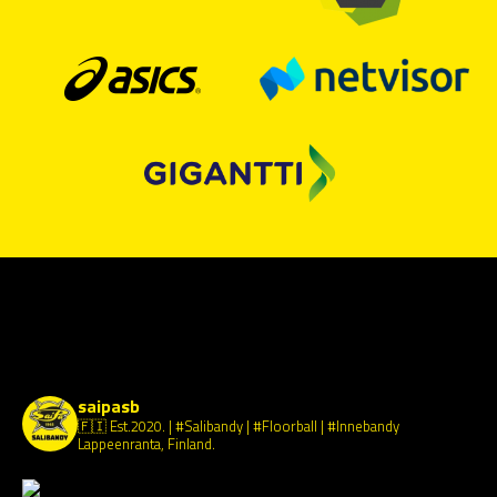
saipasb
🇫🇮 Est.2020.
| #Salibandy | #Floorball | #Innebandy
Lappeenranta, Finland.