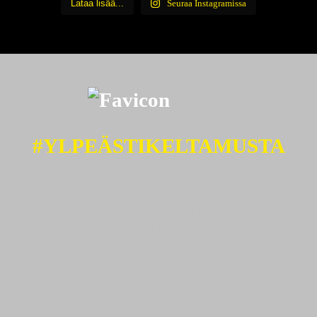
Lataa lisää...
Seuraa Instagramissa
#YLPEÄSTIKELTAMUSTA
ETUSIVU
AJANKOHTAISTA
VERKKOKAUPPA
JÄSENSIVUT