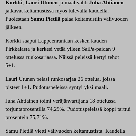
Korkki
,
Lauri Utunen
ja maalivahti
Juha Ahtianen
jatkavat keltamustissa myös tulevalla kaudella.
Puolestaan
Samu Pietilä
palaa keltamustiin välivuoden
jälkeen.
Korkki saapui Lappeenrantaan kesken kauden
Pirkkalasta ja kerkesi vetää ylleen SaiPa-paidan 9
ottelussa runkosarjassa. Näissä peleissä kertyi tehot
5+1.
Lauri Utunen pelasi runkosarjaa 26 ottelua, joissa
pisteet 1+1. Pudotuspeleissä syntyi yksi maali.
Juha Ahtiainen toimi veräjänvartijana 18 ottelussa
torjuntaprosentilla 74,29%. Pudotuspeleissä koppi tarttui
prosentein 75,71%.
Samu Pietilä vietti välivuoden keltamustista. Kaudella