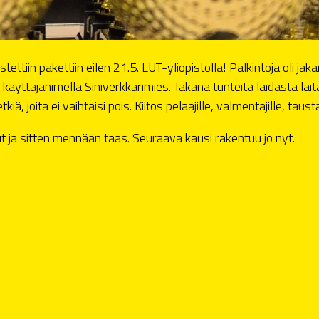
ttiin pakettiin eilen 21.5. LUT-yliopistolla! Palkintoja oli ja
ttäjänimellä Siniverkkarimies. Takana tunteita laidasta laitaa
, joita ei vaihtaisi pois. Kiitos pelaajille, valmentajille, taustaj
 ja sitten mennään taas. Seuraava kausi rakentuu jo nyt.