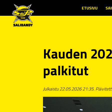
ETUSIVU
SAI
SE
JÄ
TO
LU
Kauden 202
JÄ
SE
palkitut
LI
ED
YH
Julkaistu 22.05.2026 21:35. Päivitet