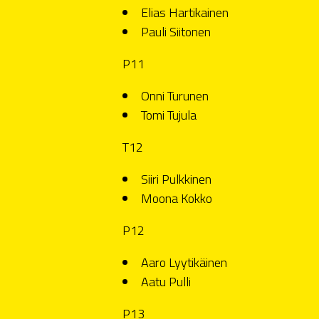
Elias Hartikainen
Pauli Siitonen
P11
Onni Turunen
Tomi Tujula
T12
Siiri Pulkkinen
Moona Kokko
P12
Aaro Lyytikäinen
Aatu Pulli
P13