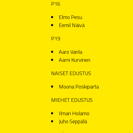
P16
Elmo Pesu
Eemil Näivä
P19
Aaro Varila
Aarni Kurvinen
NAISET EDUSTUS
Moona Poskiparta
MIEHET EDUSTUS
Ilmari Holamo
Juho Seppälä