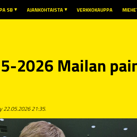
PA SB
AJANKOHTAISTA
VERKKOKAUPPA
MIEHE
URA
AJANKOHTAISTA
MIEH
SENYYS JA SÄÄNNÖT
SEURAN TIEDOTTEET
MIEHE
IMIHENKILÖILLE
MIESTEN EDUSTUSTEN TIEDOTTEET
MIEHE
T JA LAB -YHTEISTYÖ
NAISTEN EDUSTUKSEN TIEDOTTEET
5-2026 Mailan pain
SENEDUT
MUIDEN JOUKKUEIDEN TIEDOTTEET
URAN KAUSIKORTTI
IKUNTA- JA KULTTUURIETUJEN KÄYTTÖ
USTUSJOUKKUEIDEN OTTELUINFO
TEYSTIEDOT
ty 22.05.2026 21:35.