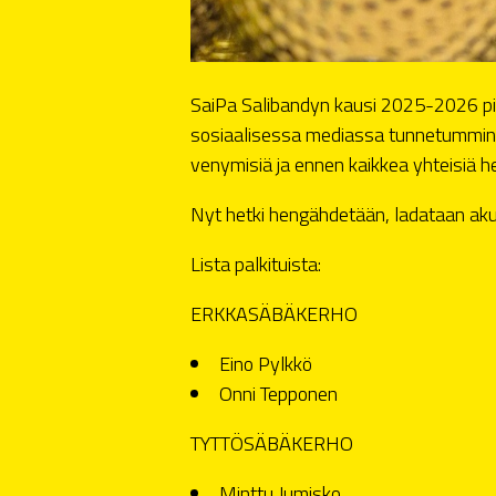
SaiPa Salibandyn kausi 2025-2026 piste
sosiaalisessa mediassa tunnetummin käy
venymisiä ja ennen kaikkea yhteisiä hetkiä
Nyt hetki hengähdetään, ladataan akut
Lista palkituista:
ERKKASÄBÄKERHO
Eino Pylkkö
Onni Tepponen
TYTTÖSÄBÄKERHO
Minttu Jumisko