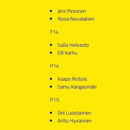
Jere Pesonen
Nooa Nevalainen
T14
Salla Helvasto
Elli Karhu
P14
Kaapo Ristola
Samu Kangasmäki
P15
Sini Luostarinen
Arttu Hyvärinen