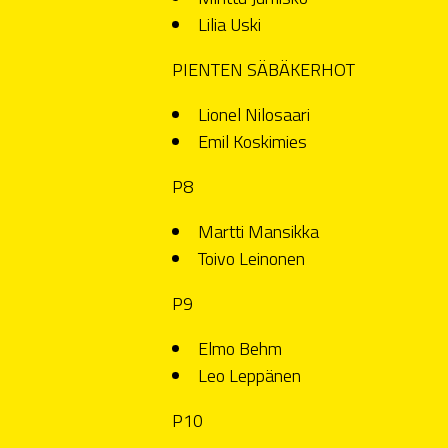
Lilia Uski
PIENTEN SÄBÄKERHOT
Lionel Nilosaari
Emil Koskimies
P8
Martti Mansikka
Toivo Leinonen
P9
Elmo Behm
Leo Leppänen
P10