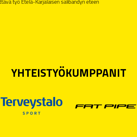
ävä työ Etelä-Karjalaisen salibandyn eteen
YHTEISTYÖKUMPPANIT