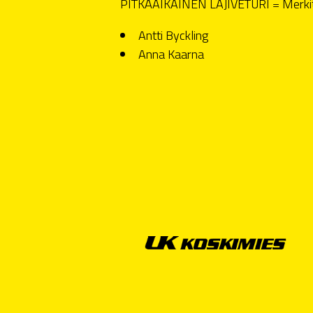
PITKÄAIKAINEN LAJIVETURI = Merkitt
Antti Byckling
Anna Kaarna