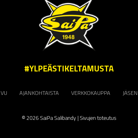
#YLPEÄSTIKELTAMUSTA
IVU
AJANKOHTAISTA
VERKKOKAUPPA
JÄSEN
© 2026 SaiPa Salibandy |
Sivujen toteutus