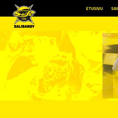
ETUSIVU
SAI
SE
JÄ
TO
LU
JÄ
SE
LI
ED
YH