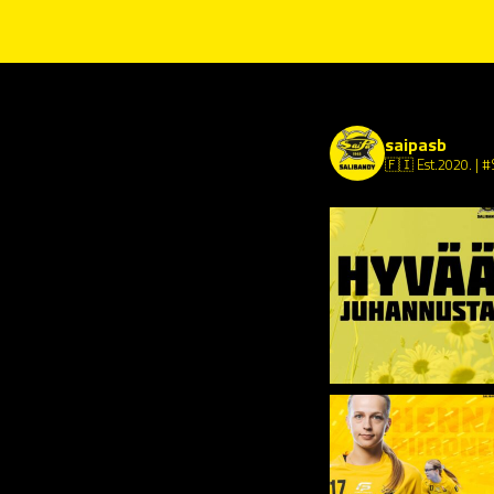
saipasb
🇫🇮 Est.2020.
| #