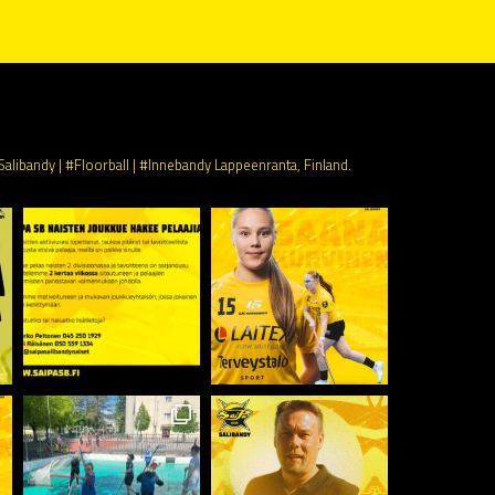
Salibandy | #Floorball | #Innebandy
Lappeenranta, Finland.