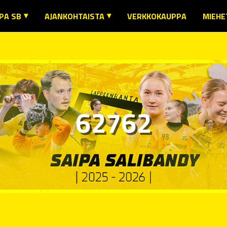
PA SB
AJANKOHTAISTA
VERKKOKAUPPA
MIEHE
URA
AJANKOHTAISTA
MIEH
SENYYS JA SÄÄNNÖT
SEURAN TIEDOTTEET
MIEHE
IMIHENKILÖILLE
MIESTEN EDUSTUSTEN TIEDOTTEET
MIEHE
T JA LAB -YHTEISTYÖ
NAISTEN EDUSTUKSEN TIEDOTTEET
62762
SENEDUT
MUIDEN JOUKKUEIDEN TIEDOTTEET
URAN KAUSIKORTTI
IKUNTA- JA KULTTUURIETUJEN KÄYTTÖ
USTUSJOUKKUEIDEN OTTELUINFO
TEYSTIEDOT