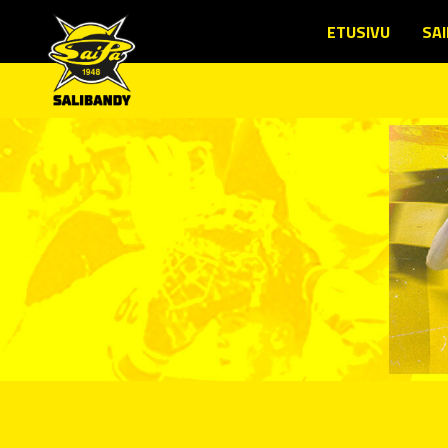
ETUSIVU
SAI
SE
JÄ
TO
LU
JÄ
SE
LI
ED
YH