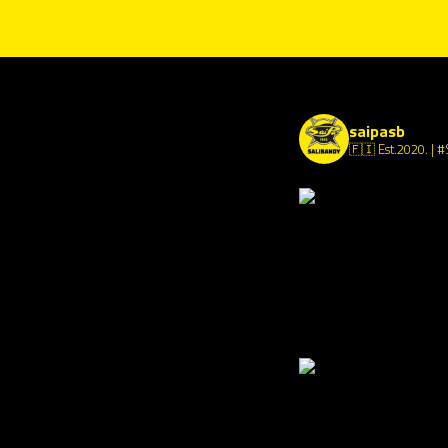
saipasb
🇫🇮 Est.2020.
| #