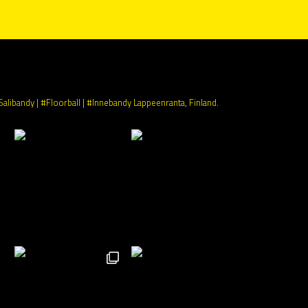
Salibandy | #Floorball | #Innebandy
Lappeenranta, Finland.