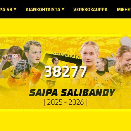
PA SB
AJANKOHTAISTA
VERKKOKAUPPA
MIEHE
URA
AJANKOHTAISTA
MIEH
SENYYS JA SÄÄNNÖT
SEURAN TIEDOTTEET
MIEHE
IMIHENKILÖILLE
MIESTEN EDUSTUSTEN TIEDOTTEET
MIEHE
T JA LAB -YHTEISTYÖ
NAISTEN EDUSTUKSEN TIEDOTTEET
38277
SENEDUT
MUIDEN JOUKKUEIDEN TIEDOTTEET
URAN KAUSIKORTTI
IKUNTA- JA KULTTUURIETUJEN KÄYTTÖ
USTUSJOUKKUEIDEN OTTELUINFO
TEYSTIEDOT