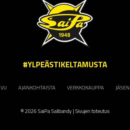
#YLPEÄSTIKELTAMUSTA
IVU
AJANKOHTAISTA
VERKKOKAUPPA
JÄSEN
© 2026 SaiPa Salibandy |
Sivujen toteutus