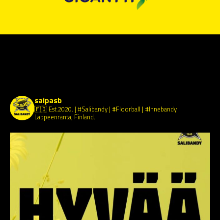
saipasb
🇫🇮 Est.2020.
| #Salibandy | #Floorball | #Innebandy
Lappeenranta, Finland.