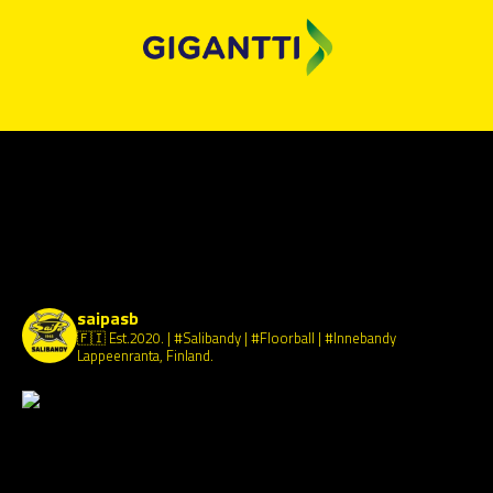
SaiPa Salibandy
saipasb
🇫🇮 Est.2020.
| #Salibandy | #Floorball | #Innebandy
Lappeenranta, Finland.