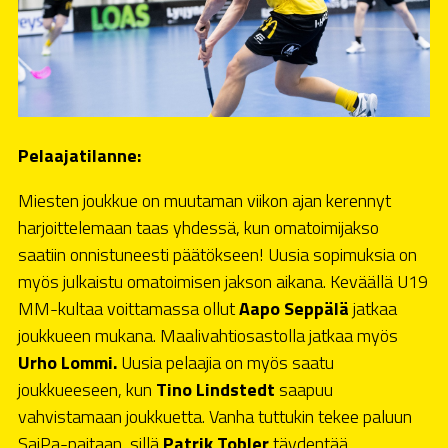
Pelaajatilanne:
Miesten joukkue on muutaman viikon ajan kerennyt
harjoittelemaan taas yhdessä, kun omatoimijakso
saatiin onnistuneesti päätökseen! Uusia sopimuksia on
myös julkaistu omatoimisen jakson aikana. Keväällä U19
MM-kultaa voittamassa ollut
Aapo Seppälä
jatkaa
joukkueen mukana. Maalivahtiosastolla jatkaa myös
Urho Lommi.
Uusia pelaajia on myös saatu
joukkueeseen, kun
Tino Lindstedt
saapuu
vahvistamaan joukkuetta. Vanha tuttukin tekee paluun
SaiPa-paitaan, sillä
Patrik Tobler
täydentää