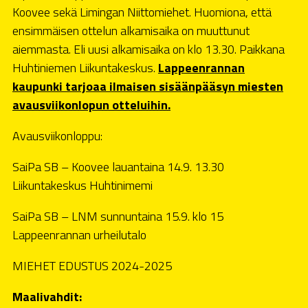
Koovee sekä Limingan Niittomiehet. Huomiona, että
ensimmäisen ottelun alkamisaika on muuttunut
aiemmasta. Eli uusi alkamisaika on klo 13.30. Paikkana
Huhtiniemen Liikuntakeskus.
Lappeenrannan
kaupunki tarjoaa ilmaisen sisäänpääsyn miesten
avausviikonlopun otteluihin.
Avausviikonloppu:
SaiPa SB – Koovee lauantaina 14.9. 13.30
Liikuntakeskus Huhtinimemi
SaiPa SB – LNM sunnuntaina 15.9. klo 15
Lappeenrannan urheilutalo
MIEHET EDUSTUS 2024-2025
Maalivahdit: