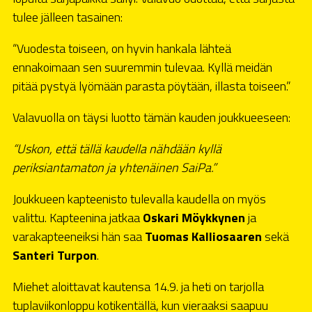
tulee jälleen tasainen:
“Vuodesta toiseen, on hyvin hankala lähteä
ennakoimaan sen suuremmin tulevaa. Kyllä meidän
pitää pystyä lyömään parasta pöytään, illasta toiseen.”
Valavuolla on täysi luotto tämän kauden joukkueeseen:
“Uskon, että tällä kaudella nähdään kyllä
periksiantamaton ja yhtenäinen SaiPa.”
Joukkueen kapteenisto tulevalla kaudella on myös
valittu. Kapteenina jatkaa
Oskari Möykkynen
ja
varakapteeneiksi hän saa
Tuomas Kalliosaaren
sekä
Santeri Turpon
.
Miehet aloittavat kautensa 14.9. ja heti on tarjolla
tuplaviikonloppu kotikentällä, kun vieraaksi saapuu