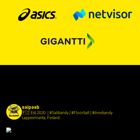
saipasb
🇫🇮 Est.2020.
| #Salibandy | #Floorball | #Innebandy
Lappeenranta, Finland.