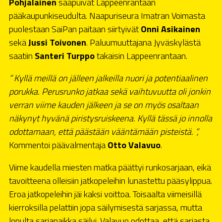
Pohjalainen
saapuivat Lappeenrantaan
pääkaupunkiseudulta. Naapuriseura Imatran Voimasta
puolestaan SaiPan paitaan siirtyivät
Onni Asikainen
sekä
Jussi Toivonen
. Paluumuuttajana Jyväskylästä
saatiin
Santeri Turppo
takaisin Lappeenrantaan.
” Kyllä meillä on jälleen jalkeilla nuori ja potentiaalinen
porukka. Perusrunko jatkaa sekä vaihtuvuutta oli jonkin
verran viime kauden jälkeen ja se on myös osaltaan
näkynyt hyvänä piristysruiskeena. Kyllä tässä jo innolla
odottamaan, että päästään vääntämään pisteistä.
”,
Kommentoi päävalmentaja
Otto Valavuo
.
Viime kaudella miesten matka päättyi runkosarjaan, eikä
tavoitteena olleisiin jatkopeleihin lunastettu pääsylippua.
Eroa jatkopeleihin jäi kaksi voittoa. Toisaalta viimeisillä
kierroksilla pelattiin jopa säilymisestä sarjassa, mutta
lopulta sarjapaikka säilyi. Valavuo odottaa, että sarjasta