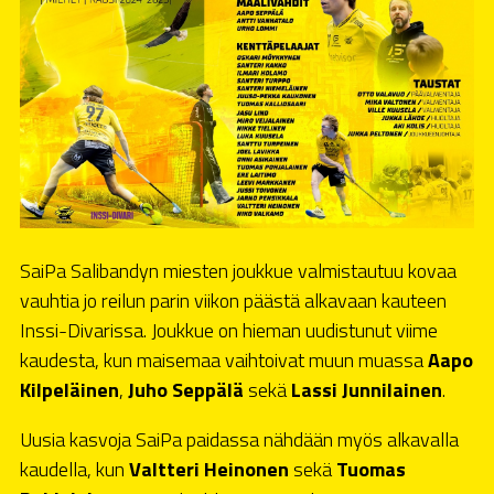
SaiPa Salibandyn miesten joukkue valmistautuu kovaa
vauhtia jo reilun parin viikon päästä alkavaan kauteen
Inssi-Divarissa. Joukkue on hieman uudistunut viime
kaudesta, kun maisemaa vaihtoivat muun muassa
Aapo
Kilpeläinen
,
Juho Seppälä
sekä
Lassi Junnilainen
.
Uusia kasvoja SaiPa paidassa nähdään myös alkavalla
kaudella, kun
Valtteri Heinonen
sekä
Tuomas